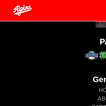
P
Gen
H
AB