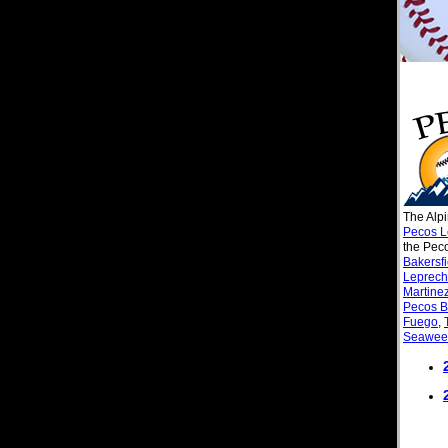
The Alp
Pecos L
the Pec
Bakersf
Leprec
Martine
Pecos Bi
Fuego
,
Seawee