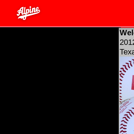
Wel
201
Tex